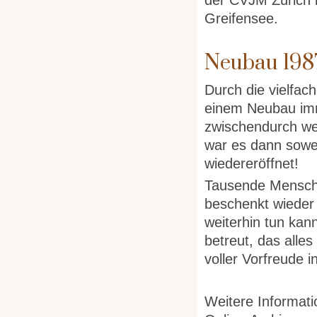
der CVJM Zürich 
Greifensee.
Neubau 198
Durch die vielfa
einem Neubau imm
zwischendurch we
war es dann sowe
wiedereröffnet!
Tausende Mensche
beschenkt wieder
weiterhin tun ka
betreut, das alle
voller Vorfreude i
Weitere Informat