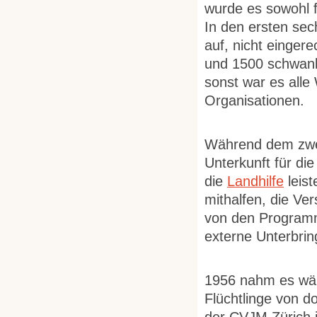
wurde es sowohl f
In den ersten sec
auf, nicht einger
und 1500 schwank
sonst war es all
Organisationen.
Während dem zwei
Unterkunft für di
die
Landhilfe
leist
mithalfen, die Ver
von den Program
externe Unterbrin
1956 nahm es wäh
Flüchtlinge von d